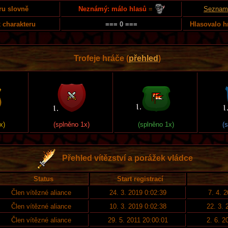
Neznámý: málo hlasů
=
ru slovně
Seznam 
 charakteru
=== 0 ===
Hlasovalo h
Trofeje hráče (
přehled
)
x)
(splněno 1x)
(splněno 1x)
(
Přehled vítězství a porážek vládce
Status
Start registrací
Člen vítězné aliance
24. 3. 2019 0:02:39
7. 4. 
Člen vítězné aliance
10. 3. 2019 0:02:38
22. 3. 
Člen vítězné aliance
29. 5. 2011 20:00:01
2. 6. 2