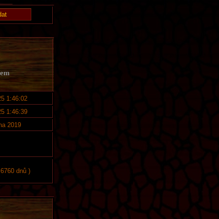
kem
25 1:46:02
25 1:46:39
na 2019
 6760 dnů )