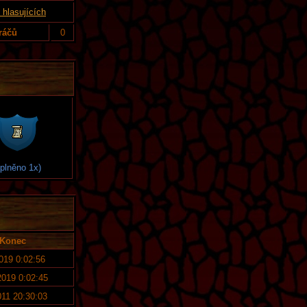
hlasujících
ráčů
0
splněno 1x)
Konec
2019 0:02:56
2019 0:02:45
011 20:30:03