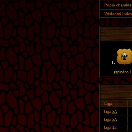
Popis charakte
Výsledný index
(splněno 1
Liga
Liga
2A
Liga
2A
Liga
1a