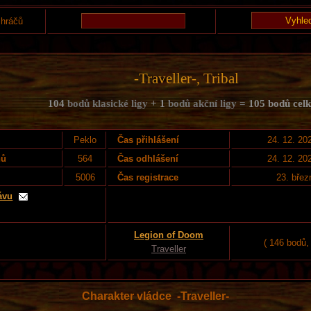
 hráčů
-Traveller-, Tribal
104
bodů klasické ligy
+ 1
bodů akční ligy =
105 bodů cel
Peklo
Čas přihlášení
24. 12. 20
nů
564
Čas odhlášení
24. 12. 20
5006
Čas registrace
23. břez
ávu
Legion of Doom
( 146 bodů,
Traveller
Charakter vládce -Traveller-