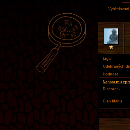
Vyhledávání
Liga
Odehraných d
Hodnost
Napsat mu zpr
Discord: -
Člen klanu