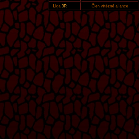
Liga
3R
Člen vítězné aliance