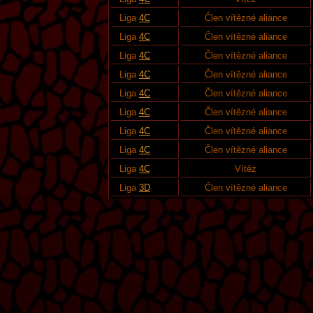
Liga
4C
Člen vítězné aliance
Liga
4C
Člen vítězné aliance
Liga
4C
Člen vítězné aliance
Liga
4C
Člen vítězné aliance
Liga
4C
Člen vítězné aliance
Liga
4C
Člen vítězné aliance
Liga
4C
Člen vítězné aliance
Liga
4C
Člen vítězné aliance
Liga
4C
Vítěz
Liga
3D
Člen vítězné aliance