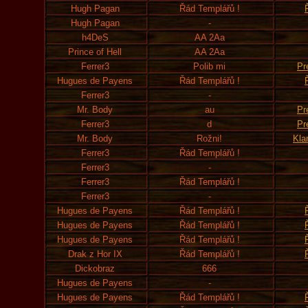
Hugh Pagan
Řád Templářů !
Hugh Pagan
-
h4DeS
AA 2Aa
Prince of Hell
AA 2Aa
Ferrer3
Polib mi
Pr
Hugues de Payens
Řád Templářů !
Ferrer3
-
Mr. Body
au
Pr
Ferrer3
d
Pr
Mr. Body
Rožni!
Kla
Ferrer3
Řád Templářů !
Ferrer3
-
Ferrer3
Řád Templářů !
Ferrer3
-
Hugues de Payens
Řád Templářů !
Hugues de Payens
Řád Templářů !
Hugues de Payens
Řád Templářů !
Drak z Hor IX
Řád Templářů !
Dickobraz
666
Hugues de Payens
-
Hugues de Payens
Řád Templářů !