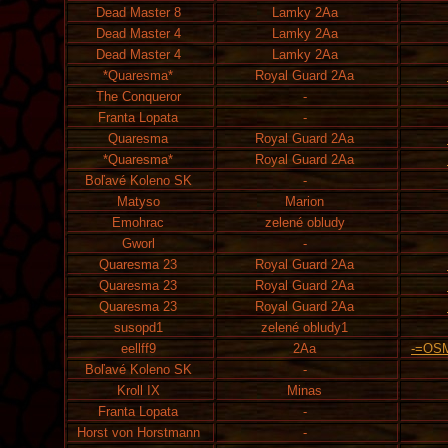
Dead Master 8
Lamky 2Aa
Dead Master 4
Lamky 2Aa
Dead Master 4
Lamky 2Aa
*Quaresma*
Royal Guard 2Aa
The Conqueror
-
Franta Lopata
-
Quaresma
Royal Guard 2Aa
*Quaresma*
Royal Guard 2Aa
Boľavé Koleno SK
-
Matyso
Marion
Emohrac
zelené obludy
Gworl
-
Quaresma 23
Royal Guard 2Aa
Quaresma 23
Royal Guard 2Aa
Quaresma 23
Royal Guard 2Aa
susopd1
zelené obludy1
eellff9
2Aa
-=OS
Boľavé Koleno SK
-
Kroll IX
Minas
Franta Lopata
-
Horst von Horstmann
-