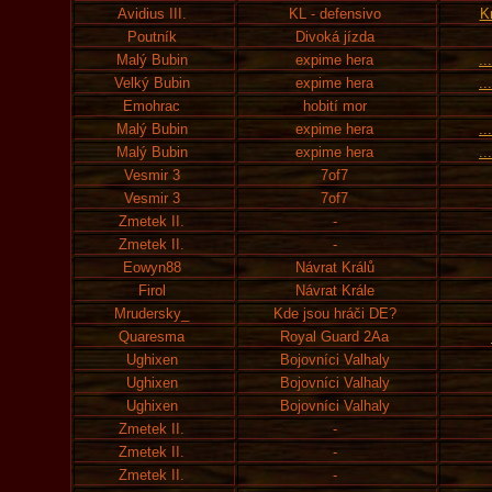
Avidius III.
KL - defensivo
K
Poutník
Divoká jízda
Malý Bubin
expime hera
..
Velký Bubin
expime hera
..
Emohrac
hobití mor
Malý Bubin
expime hera
..
Malý Bubin
expime hera
..
Vesmir 3
7of7
Vesmir 3
7of7
Zmetek II.
-
Zmetek II.
-
Eowyn88
Návrat Králů
Firol
Návrat Krále
Mrudersky_
Kde jsou hráči DE?
Quaresma
Royal Guard 2Aa
Ughixen
Bojovníci Valhaly
Ughixen
Bojovníci Valhaly
Ughixen
Bojovníci Valhaly
Zmetek II.
-
Zmetek II.
-
Zmetek II.
-