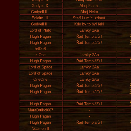
Godyell X.
Ahoj Flashi
Godyell III.
Ahoj Neko
Eglaim III.
Staří Lumíci zdraví
Godyell III.
Kdo by to byl řekl
Lord of Pluto
Lamky 2Aa
Hugh Pagan
Řád Templářů !
Hugh Pagan
Řád Templářů !
h4DeS
-
z-One
Lamky 2Aa
Hugh Pagan
Řád Templářů !
Lord of Space
Lamky 2Aa
Lord of Space
Lamky 2Aa
OneOne
Lamky 2Aa
Hugh Pagan
Řád Templářů !
Hugh Pagan
Řád Templářů !
-
-
Hugh Pagan
Řád Templářů !
MaraDrtikol007
-
Hugh Pagan
-
Hugh Pagan
Řád Templářů !
Neamon II
-