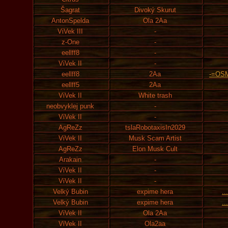
Šagrat
Divoký Skurut
AntonSpelda
Ola 2Aa
ViVek III
-
z-One
-
eellff8
-
ViVek II
-
eellff8
2Aa
-=OS
eellff5
2Aa
ViVek II
White trash
neobvyklej punk
-
ViVek II
-
AgReZz
tslaRobotaxisIn2029
ViVek II
Musk Scam Artist
AgReZz
Elon Musk Cult
Arakain
-
ViVek II
-
ViVek II
-
Velký Bubin
expime hera
..
Velký Bubin
expime hera
..
ViVek II
Ola 2Aa
ViVek II
Ola2aa