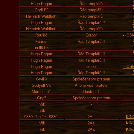
Hugh Pagan
Řád templářů
Gryll IV
Řád templářů
Heinrich Waldbott
Řád templářů
Hugh Pagan
Řád Templářů !!
Heinrich Waldbott
Řád templářů
Roušič
Erebor
-=OS
Farmer
Řád Templářů !!
eellff10
-
Hugh Pagan
Řád Templářů !!
Hugh Pagan
Řád Templářů !!
Hugh Pagan
Erebor
-=OS
Hugh Pagan
Řád Templářů !!
Gryll®
Společenstvo prstenu
Godyell VI.
A to je vše, přátelé
Martiosso1
Tlustoprdi
Gryff
Společenstvo prstenu
Infík
-
Infík
-
9830; Trolček 9830;
2Aa
KIN
Infík
2Aa
KIN
Infík
2Aa
KIN