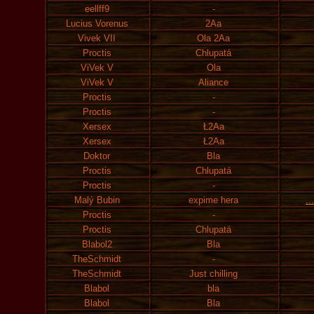
eellff9
-
Lucius Vorenus
2Aa
Vivek VII
Ola 2Aa
Proctis
Chlupatá
ViVek V
Ola
ViVek V
Aliance
Proctis
-
Proctis
-
Xersex
Ł2Aa
Xersex
Ł2Aa
Doktor
Bla
Proctis
Chlupatá
Proctis
-
Malý Bubin
expime hera
..
Proctis
-
Proctis
Chlupatá
Blabol2
Bla
TheSchmidt
-
TheSchmidt
Just chilling
Blabol
bla
Blabol
Bla