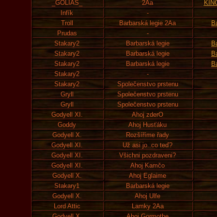
_GOLIAS_
2Aa
KIN
Infík
-
Troll
Barbarská legie 2Aa
B
Prudas
-
Stakary2
Barbarská legie
B
Stakary2
Barbarská legie
B
Stakary2
Barbarská legie
B
Stakary2
-
Stakary2
Společenstvo prstenu
Gryll
Společenstvo prstenu
Gryll
Společenstvo prstenu
Godyell XI.
Ahoj zderO
Goddy
Ahoj Husťáku
Godyell X.
Rozšíříme řady
Godyell XI.
Už asi jo..co teď?
Godyell XI.
Všichni pozdraveni?
Godyell XI.
Ahoj Kamčo
Godyell X.
Ahoj Eglaime
Stakary1
Barbarská legie
Godyell X.
Ahoj Ulfe
Lord Attic
Lamky 2Aa
Godyell X.
Ahoj Gormothe