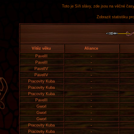
Toto je Síň slávy, zde jsou na věčné časy
Zobrazit statistiku pro
Vítěz věku
Aliance
PavelII
-
PavelII
-
PavelIV
-
PavelIV
-
Pracovity Kuba
-
Pracovity Kuba
-
Pracovity Kuba
-
PavelII
-
Gworl
-
Gworl
-
Gworl
-
Pracovity Kuba
-
Pracovity Kuba
-