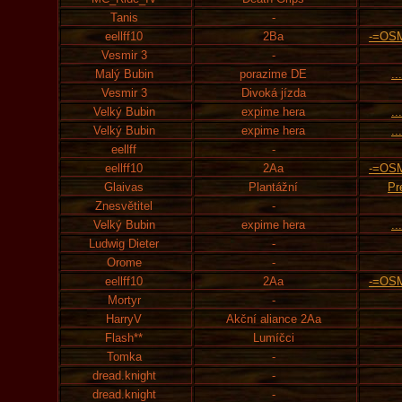
Tanis
-
eellff10
2Ba
-=OS
Vesmir 3
-
Malý Bubin
porazime DE
..
Vesmir 3
Divoká jízda
Velký Bubin
expime hera
..
Velký Bubin
expime hera
..
eellff
-
eellff10
2Aa
-=OS
Glaivas
Plantážní
Pr
Znesvětitel
-
Velký Bubin
expime hera
..
Ludwig Dieter
-
Orome
-
eellff10
2Aa
-=OS
Mortyr
-
HarryV
Akční aliance 2Aa
Flash**
Lumíčci
Tomka
-
dread.knight
-
dread.knight
-