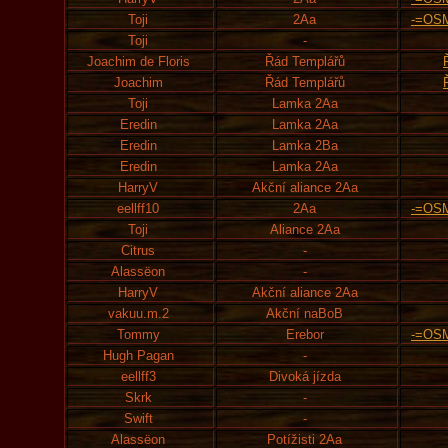
Toji
2Aa
-=OS
Toji
-
Joachim de Floris
Řád Templářů
Joachim
Řád Templářů
Toji
Lamka 2Aa
Eredin
Lamka 2Aa
Eredin
Lamka 2Ba
Eredin
Lamka 2Aa
HarryV
Akční aliance 2Aa
eellff10
2Aa
-=OS
Toji
Aliance 2Aa
Citrus
-
Alassëon
-
HarryV
Akční aliance 2Aa
vakuu.m.2
Akční naBoB
Tommy
Erebor
-=OS
Hugh Pagan
-
eellff3
Divoká jízda
Skrk
-
Swift
-
Alassëon
Potížisti 2Aa