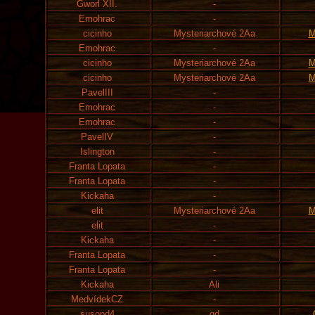
Gworl XII.
-
Emohrac
-
cicinho
Mysteriarchové 2Aa
M
Emohrac
-
cicinho
Mysteriarchové 2Aa
M
cicinho
Mysteriarchové 2Aa
M
PavelIII
-
Emohrac
-
Emohrac
-
PavelIV
-
Islington
-
Franta Lopata
-
Franta Lopata
-
Kickaha
-
elit
Mysteriarchové 2Aa
M
elit
-
Kickaha
-
Franta Lopata
-
Franta Lopata
-
Kickaha
Ali
MedvídekCZ
-
susopd4
gd