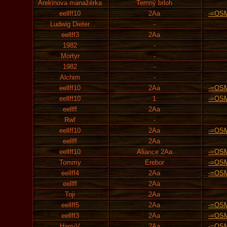
Arekinova manažérka
Temný brloh
eellff10
2Aa
-=OS
Ludwig Dieter
-
eellff3
2Aa
1982
-
Mortyr
-
1982
-
Alchim
-
eellff10
2Aa
-=OS
eellff10
1
-=OS
eellff
2Aa
Rwf
-
eellff10
2Aa
-=OS
eellff
2Aa
eellff10
Aliance 2Aa
-=OS
Tommy
Erebor
-=OS
eellff4
2Aa
-=OS
eellff
2Aa
Toji
2Aa
eellff5
2Aa
-=OS
eellff3
2Aa
-=OS
HarryV
2Aa
-=OS