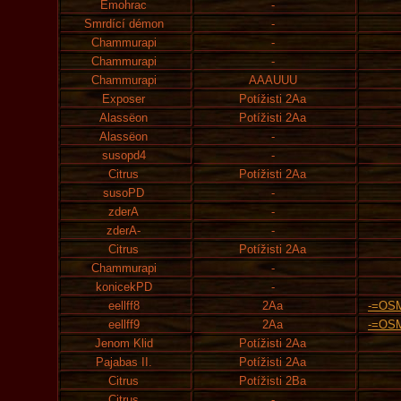
Emohrac
-
Smrdící démon
-
Chammurapi
-
Chammurapi
-
Chammurapi
AAAUUU
Exposer
Potížisti 2Aa
Alassëon
Potížisti 2Aa
Alassëon
-
susopd4
-
Citrus
Potížisti 2Aa
susoPD
-
zderA
-
zderA-
-
Citrus
Potížisti 2Aa
Chammurapi
-
konicekPD
-
eellff8
2Aa
-=OS
eellff9
2Aa
-=OS
Jenom Klid
Potížisti 2Aa
Pajabas II.
Potížisti 2Aa
Citrus
Potížisti 2Ba
Citrus
-