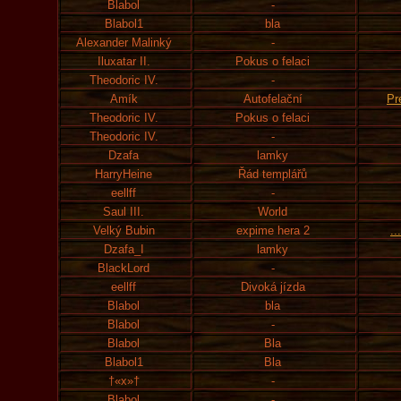
Blabol
-
Blabol1
bla
Alexander Malinký
-
Iluxatar II.
Pokus o felaci
Theodoric IV.
-
Amík
Autofelační
Pr
Theodoric IV.
Pokus o felaci
Theodoric IV.
-
Dzafa
lamky
HarryHeine
Řád templářů
eellff
-
Saul III.
World
Velký Bubin
expime hera 2
..
Dzafa_I
lamky
BlackLord
-
eellff
Divoká jízda
Blabol
bla
Blabol
-
Blabol
Bla
Blabol1
Bla
†«x»†
-
Blabol
-