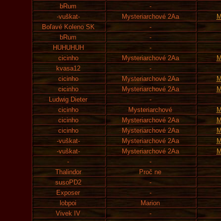
bRum
-
-vuškat-
Mysteriarchové 2Aa
M
Boľavé Koleno SK
-
bRum
-
HUHUHUH
-
cicinho
Mysteriarchové 2Aa
M
kvasa12
-
cicinho
Mysteriarchové 2Aa
M
cicinho
Mysteriarchové 2Aa
M
Ludwig Dieter
-
cicinho
Mysteriarchové
M
cicinho
Mysteriarchové 2Aa
M
cicinho
Mysteriarchové 2Aa
M
-vuškat-
Mysteriarchové 2Aa
M
-vuškat-
Mysteriarchové 2Aa
M
-
-
Thalindor
Proč ne
susoPD2
-
Exposer
-
lobpoi
Marion
Vivek IV
-