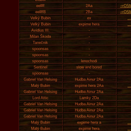
eellff
2Aa
-=OS
eellff8
2Ba
-=OS
Velký Bubin
ex
..
Velký Bubin
expime hera
..
Avidius III.
-
Milan Škoda
-
Tanečnik
-
spoonsas
-
spoonsas
-
spoonsas
lenochodi
Sentinel
slow and bored
spoonsas
-
Gabriel Van Helsing
Hudba Ainur 2Aa
Malý Bubin
expime hera 2Aa
..
Gabriel Van Helsing
Hudba Ainur 2Aa
Lord Attic
Lamky 2Da
Gabriel Van Helsing
Hudba Ainur 2Aa
Gabriel Van Helsing
Hudba Ainur 2Aa
Gabriel Van Helsing
Hudba Ainur 2Aa
Malý Bubin
expime hera a
..
Malý Bubin
expime hera
..