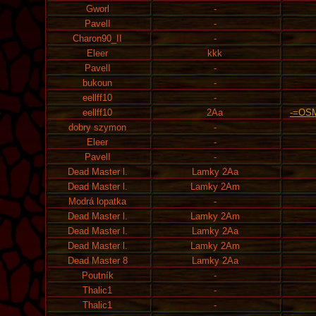
Gworl
-
PavelI
-
Charon90_II
-
Eleer
kkk
PavelI
-
bukoun
-
eellff10
-
eellff10
2Aa
-=OS
dobry szymon
-
Eleer
-
PavelI
-
Dead Master l.
Lamky 2Aa
Dead Master l.
Lamky 2Am
Modrá lopatka
-
Dead Master l.
Lamky 2Am
Dead Master l.
Lamky 2Aa
Dead Master l.
Lamky 2Am
Dead Master 8
Lamky 2Aa
Poutník
-
Thalic1
-
Thalic1
-