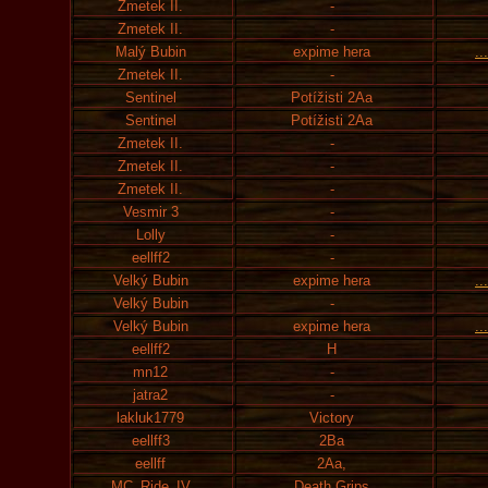
Zmetek II.
-
Zmetek II.
-
Malý Bubin
expime hera
..
Zmetek II.
-
Sentinel
Potížisti 2Aa
Sentinel
Potížisti 2Aa
Zmetek II.
-
Zmetek II.
-
Zmetek II.
-
Vesmir 3
-
Lolly
-
eellff2
-
Velký Bubin
expime hera
..
Velký Bubin
-
Velký Bubin
expime hera
..
eellff2
H
mn12
-
jatra2
-
lakluk1779
Victory
eellff3
2Ba
eellff
2Aa,
MC_Ride_IV
Death Grips