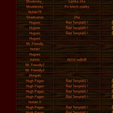
Mrudersky_
Lamka 2Aa
Mruddersky
Po letech zpátky
Nofakt78
-
Stradivarius
2Aa
Hugues
Řád Templářů !
Hugues
Řád Templářů !
Hugues
Řád Templářů !
Hugues
-
Mr. Friendly
-
Nofakt
-
Hugues
-
Adonis
Akční naBoB
Mr. Friendly2
-
Mr. Friendly2
-
Morgoth
-
Hugh Pagan
Řád Templářů !
Hugh Pagan
Řád Templářů !
Hugh Pagan
Řád Templářů !
Hugh Pagan
Řád Templářů !
Nofakt II
-
Hugh Pagan
Řád Templářů !
Hugh Pagan
Řád Templářů !