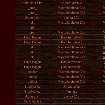
Smrt Dark Elfa
Barbaří kasička
_cron_
Mysteriarchové 2Aa
M
_cron_
Mysteriarchové 2Aa
M
Mrudersky_
Lamka 2Aa
elit
Mysteriarchové 2Aa
M
_cron_
-
_cron_
Mysteriarchové 3Ba
M
Hugh Pagan
Řád Templářů !
Hugh Pagan
Řád Templářů !
elit
Mysteriarchové 2Aa
M
elit
Mysteriarchové 2Aa
M
elit
Mysteriarchové 2Aa
M
Hugh Pagan
Řád Templářů !
Hugh Pagan
Řád Templářů !
cicinho
Mysteriarchové 2Aa
M
jendax
Mysteriarchové 2Aa
M
-vuškat-
Mysteriarchové 2Aa
M
Stradivarius
Je čas klidu
Stradivarius
4 minuty
Mrudersky_
Lamka 2Aa
Mr. Friendly2
-