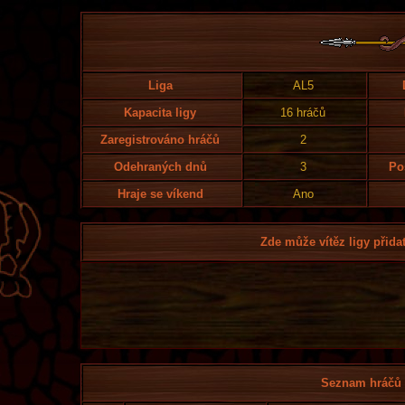
Liga
AL5
Kapacita ligy
16 hráčů
Zaregistrováno hráčů
2
Odehraných dnů
3
Po
Hraje se víkend
Ano
Zde může vítěz ligy přidat
Seznam hráčů l