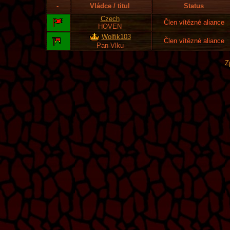
-
Vládce / titul
Status
Czech
Člen vítězné aliance
HOVEN
Wolfik103
Člen vítězné aliance
Pan Vlku
Z