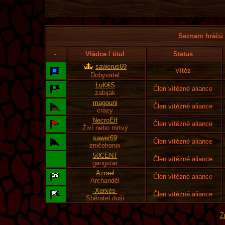
Seznam hráčů l
-
Vládce / titul
Status
sawerus69
Vítěz
Dobyvatel
ŁuK€S
Člen vítězné aliance
zabiják
magouni
Člen vítězné aliance
crazy
NecroElf
Člen vítězné aliance
Živí nebo mrtvý
sawer69
Člen vítězné aliance
zničehonix
50CENT
Člen vítězné aliance
gangstar
Azrael
Člen vítězné aliance
Archanděl
-Xerxés-
Člen vítězné aliance
Sběratel duší
Z