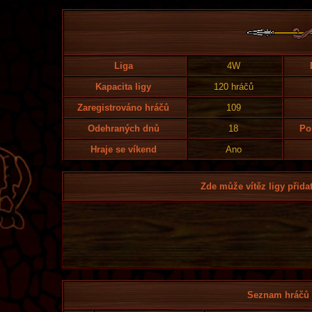
Liga
4W
Kapacita ligy
120 hráčů
Zaregistrováno hráčů
109
Odehraných dnů
18
Po
Hraje se víkend
Ano
Zde může vítěz ligy přidat
Seznam hráčů l