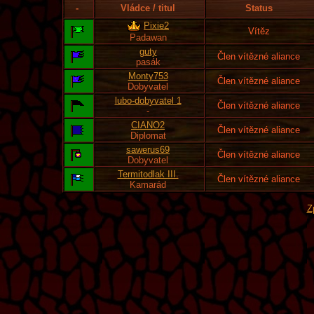
-
Vládce / titul
Status
Pixie2
Vítěz
Padawan
guty
Člen vítězné aliance
pasák
Monty753
Člen vítězné aliance
Dobyvatel
lubo-dobyvatel 1
Člen vítězné aliance
-
CIANO2
Člen vítězné aliance
Diplomat
sawerus69
Člen vítězné aliance
Dobyvatel
Termitodlak III.
Člen vítězné aliance
Kamarád
Z