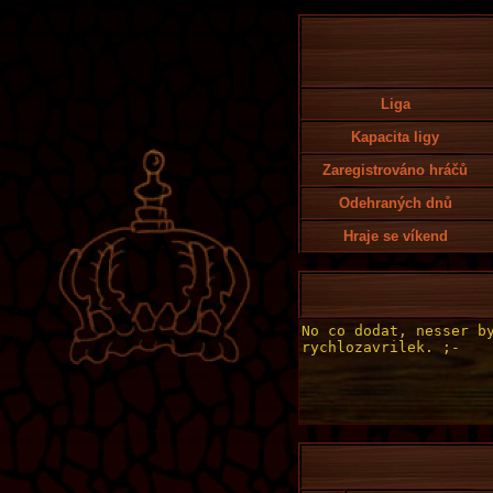
Liga
Kapacita ligy
Zaregistrováno hráčů
Odehraných dnů
Hraje se víkend