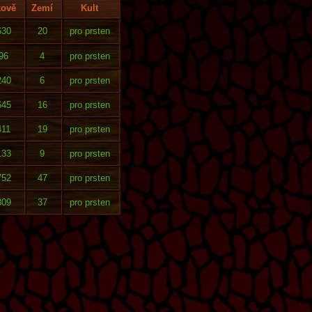
kově
Zemí
Kult
630
20
pro prsten
96
4
pro prsten
240
6
pro prsten
645
16
pro prsten
411
19
pro prsten
133
9
pro prsten
752
47
pro prsten
809
37
pro prsten