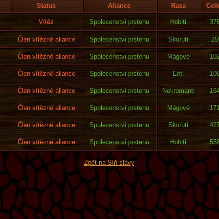
Status
Aliance
Rasa
Cel
Vítěz
Spolecenstvi prstenu
Hobiti
37
Člen vítězné aliance
Spolecenstvi prstenu
Skuruti
25
Člen vítězné aliance
Spolecenstvi prstenu
Mágové
10
Člen vítězné aliance
Spolecenstvi prstenu
Enti
10
Člen vítězné aliance
Spolecenstvi prstenu
Nekromanti
16
Člen vítězné aliance
Spolecenstvi prstenu
Mágové
17
Člen vítězné aliance
Spolecenstvi prstenu
Skuruti
42
Člen vítězné aliance
Spolecenstvi prstenu
Hobiti
55
Zpět na Síň slávy