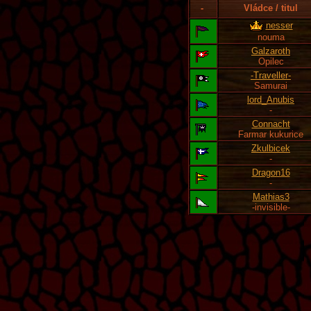
-
Vládce / titul
nesser
nouma
Galzaroth
Opilec
-Traveller-
Samurai
lord_Anubis
-
Connacht
Farmar kukurice
Zkulbicek
-
Dragon16
-
Mathias3
-invisible-