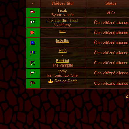
-
Vládce / titul
Status
Lišák
Vítěz
Bytem v noře
Lazarus the Blood
Člen vítězné aliance
Vznešený
arm
Člen vítězné aliance
-
kuželka
Člen vítězné aliance
-
Hrdá
Člen vítězné aliance
-
Betridal
Člen vítězné aliance
The Vampire
torpy
Člen vítězné aliance
Rin~Sarc~LorˇOriel
Ron de Death
Člen vítězné aliance
-
Z