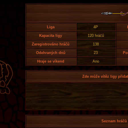
Liga
4P
Kapacita ligy
120 hráčů
Zaregistrováno hráčů
138
Odehraných dnů
23
Po
Hraje se víkend
Ano
Zde může vítěz ligy přidat
Seznam hráčů l