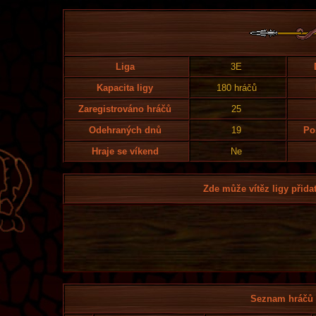
Liga
3E
Kapacita ligy
180 hráčů
Zaregistrováno hráčů
25
Odehraných dnů
19
Po
Hraje se víkend
Ne
Zde může vítěz ligy přidat
Seznam hráčů l