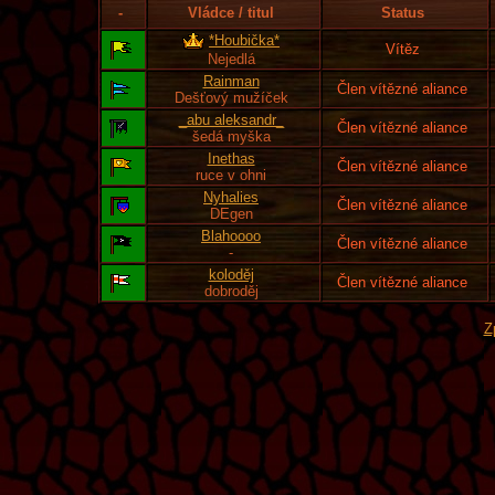
-
Vládce / titul
Status
*Houbička*
Vítěz
Nejedlá
Rainman
Člen vítězné aliance
Dešťový mužíček
_abu aleksandr_
Člen vítězné aliance
šedá myška
Inethas
Člen vítězné aliance
ruce v ohni
Nyhalies
Člen vítězné aliance
DEgen
Blahoooo
Člen vítězné aliance
-
koloděj
Člen vítězné aliance
dobroděj
Z