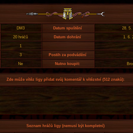
DM3
Datum spuštění
28. 5.
20 hráčů
Datum dohrání
1. 6.
1
3
Postih za podvádění
Ne
Nutno koupit:
Bro
Zde může vítěz ligy přidat svůj komentář k vítězství (512 znaků):
Seznam hráčů ligy (nemusí být kompletní)