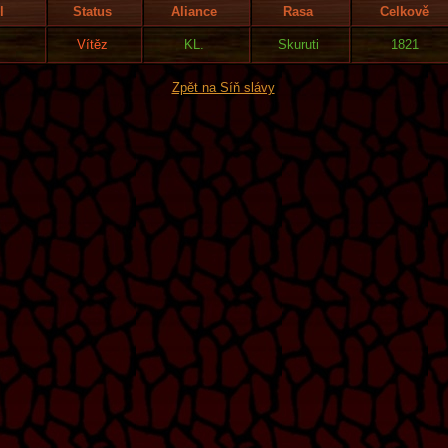
l
Status
Aliance
Rasa
Celkově
Vítěz
KL.
Skuruti
1821
Zpět na Síň slávy