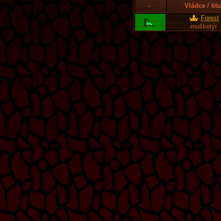
-
Vládce / titu
Forest
mušketýr