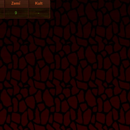
Zemí
Kult
9
-