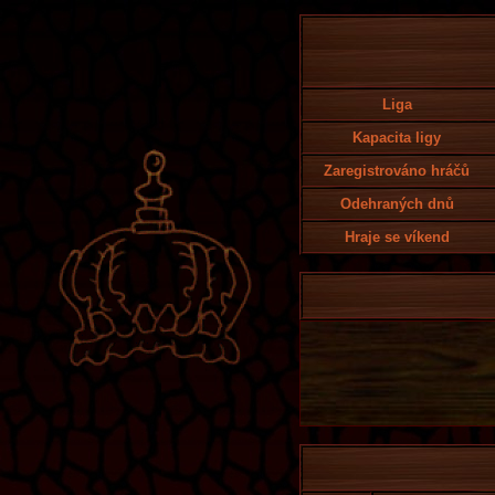
Liga
Kapacita ligy
Zaregistrováno hráčů
Odehraných dnů
Hraje se víkend