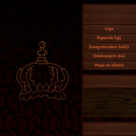
Liga
Kapacita ligy
Zaregistrováno hráčů
Odehraných dnů
Hraje se víkend