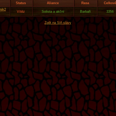
Status
Aliance
Rasa
Celkov
nik2
Vítěz
Solista a akční
Barbaři
3356
Zpět na Síň slávy