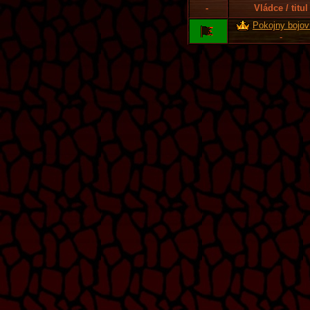
-
Vládce / titul
Pokojny bojov
-