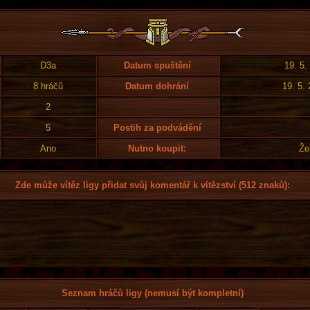
D3a
Datum spuštění
19. 5.
8 hráčů
Datum dohrání
19. 5.
2
5
Postih za podvádění
Ano
Nutno koupit:
Že
Zde může vítěz ligy přidat svůj komentář k vítězství (512 znaků):
Seznam hráčů ligy (nemusí být kompletní)