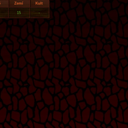
ě
Zemí
Kult
15
-