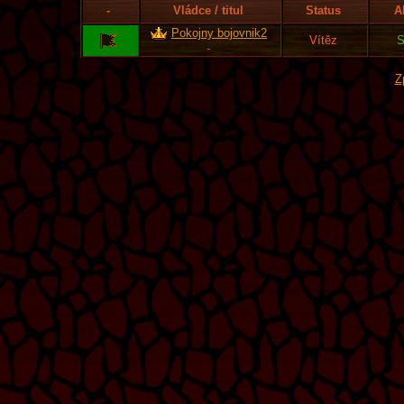
-
Vládce / titul
Status
A
Pokojny bojovnik2
Vítěz
S
-
Z