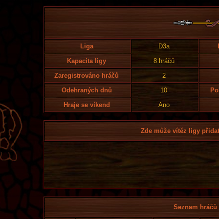
Liga
D3a
Kapacita ligy
8 hráčů
Zaregistrováno hráčů
2
Odehraných dnů
10
Po
Hraje se víkend
Ano
Zde může vítěz ligy přidat
Seznam hráčů l