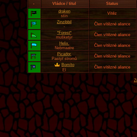
-
Vládce / titul
Status
draken
Vítěz
stín
Zinzibbil
Člen vítězné aliance
-
*Forest*
Člen vítězné aliance
mušketýr
Helix.
Člen vítězné aliance
Nebmaatre
Picador.
Člen vítězné aliance
Pastýř stromů
Bomíto
Člen vítězné aliance
El
Z