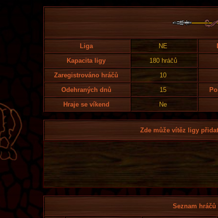
Liga
NE
Kapacita ligy
180 hráčů
Zaregistrováno hráčů
10
Odehraných dnů
15
Po
Hraje se víkend
Ne
Zde může vítěz ligy přidat
Seznam hráčů l