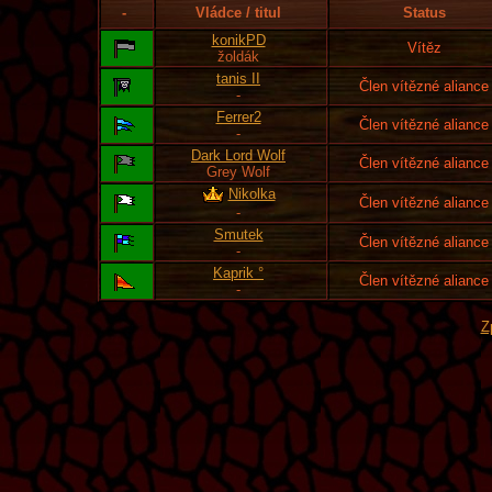
-
Vládce / titul
Status
konikPD
Vítěz
žoldák
tanis II
Člen vítězné aliance
-
Ferrer2
Člen vítězné aliance
-
Dark Lord Wolf
Člen vítězné aliance
Grey Wolf
Nikolka
Člen vítězné aliance
-
Smutek
Člen vítězné aliance
-
Kaprik °
Člen vítězné aliance
-
Z