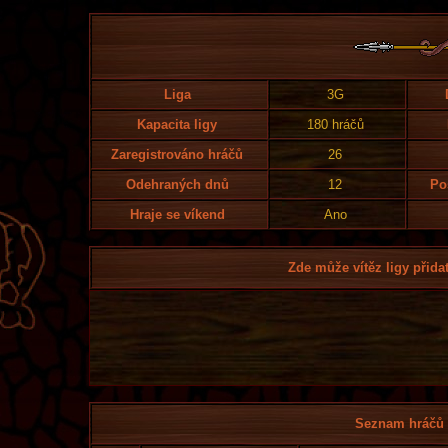
Liga
3G
Kapacita ligy
180 hráčů
Zaregistrováno hráčů
26
Odehraných dnů
12
Po
Hraje se víkend
Ano
Zde může vítěz ligy přidat
Seznam hráčů l