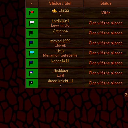
-
Vládce / titul
Status
Ufin22
Vítěz
-
LordKikin1
Člen vítězné aliance
Levý křídlo
Arekino4
Člen vítězné aliance
-
maxpol1999
Člen vítězné aliance
Člověk
Helix
Člen vítězné aliance
Meriamon Setepenre
karlos1411
Člen vítězné aliance
.
Likvidator
Člen vítězné aliance
Lord
dread.knight III
Člen vítězné aliance
-
Z