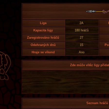
Liga
2A
Kapacita ligy
180 hráčů
Zaregistrováno hráčů
27
Odehraných dnů
15
Po
Hraje se víkend
Ano
Zde může vítěz ligy přidat
Seznam hráčů l