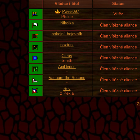
-
Vládce / titul
Status
Pavel097
Vítěz
Pískle
Nikolka
Člen vítězné aliance
-
pokojní_bojovník
Člen vítězné aliance
-
noxtrip.
Člen vítězné aliance
-
Citrus
Člen vítězné aliance
Smith
ApiDerius
Člen vítězné aliance
-
Vacuum the Second
Člen vítězné aliance
-
Sev
Člen vítězné aliance
z Pekla
Z