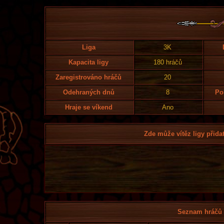
Liga
3K
Kapacita ligy
180 hráčů
Zaregistrováno hráčů
20
Odehraných dnů
8
Po
Hraje se víkend
Ano
Zde může vítěz ligy přidat
Seznam hráčů l