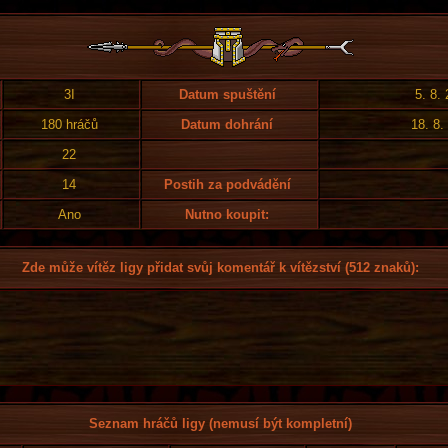
3I
Datum spuštění
5. 8.
180 hráčů
Datum dohrání
18. 8.
22
14
Postih za podvádění
Ano
Nutno koupit:
Zde může vítěz ligy přidat svůj komentář k vítězství (512 znaků):
Seznam hráčů ligy (nemusí být kompletní)