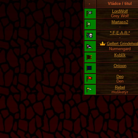
-
Vládce / titul
LordWolf
Grey Wolf
Martass2
-
*-F-E-A-R-*
-
Gellert Grindelwa
Nurmengard
Kyblík
-
Oriioon
-
Deo
Den
Rebel
mušketýr