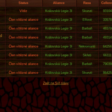
Status
Aliance
Rasa
Celkov
Vítěz
Královská Legie 3I
Skuruti
93104
Člen vítězné aliance
Královská Legie 3I
Elfové
33578
Člen vítězné aliance
Královská Legie 3I
Barbaři
48379
ld
Člen vítězné aliance
Královská Legie 3I
Barbaři
49314
Člen vítězné aliance
Královská Legie 3I
Nekromanti
64256
Člen vítězné aliance
Královská Legie 3I
Skřeti
66111
Člen vítězné aliance
Královská Legie 3I
Barbaři
79039
Člen vítězné aliance
Královská Legie 3I
Skuruti
86425
Zpět na Síň slávy