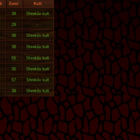
ě
Zemí
Kult
39
Shrekův kult
29
-
38
Shrekův kult
38
Shrekův kult
55
Shrekův kult
35
Shrekův kult
57
Shrekův kult
39
Shrekův kult