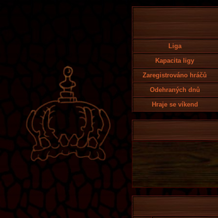
Liga
Kapacita ligy
Zaregistrováno hráčů
Odehraných dnů
Hraje se víkend