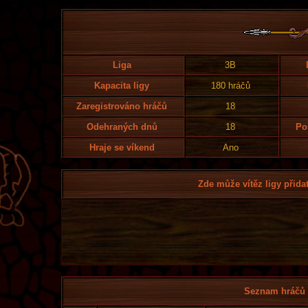
Liga
3B
Kapacita ligy
180 hráčů
Zaregistrováno hráčů
18
Odehraných dnů
18
Po
Hraje se víkend
Ano
Zde může vítěz ligy přidat
Seznam hráčů l