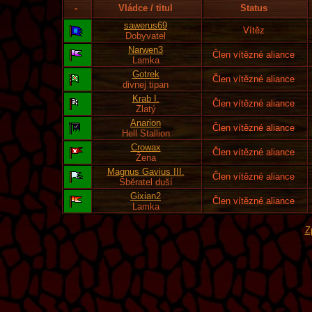
-
Vládce / titul
Status
sawerus69
Vítěz
Dobyvatel
Narwen3
Člen vítězné aliance
Lamka
Gotrek
Člen vítězné aliance
divnej tipan
Krab I.
Člen vítězné aliance
Zlatý
Anarion
Člen vítězné aliance
Hell Stallion
Crowax
Člen vítězné aliance
Žena
Magnus Gavius III.
Člen vítězné aliance
Sběratel duší
Gixian2
Člen vítězné aliance
Lamka
Z