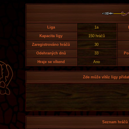
Liga
1a
Kapacita ligy
150 hráčů
Zaregistrováno hráčů
30
Odehraných dnů
33
Po
Hraje se víkend
Ano
Zde může vítěz ligy přidat
Seznam hráčů l