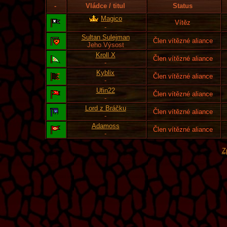
-
Vládce / titul
Status
Magico
Vítěz
-
Sultan Sulejman
Člen vítězné aliance
Jeho Výsost
Kroll X
Člen vítězné aliance
-
Kyblix
Člen vítězné aliance
-
Ufin22
Člen vítězné aliance
-
Lord z Bráčku
Člen vítězné aliance
-
Adamoss
Člen vítězné aliance
-
Z