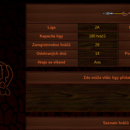
Liga
2A
Kapacita ligy
180 hráčů
Zaregistrováno hráčů
29
Odehraných dnů
14
Po
Hraje se víkend
Ano
Zde může vítěz ligy přidat
Seznam hráčů l