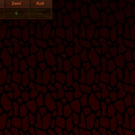
Zemí
Kult
5
-