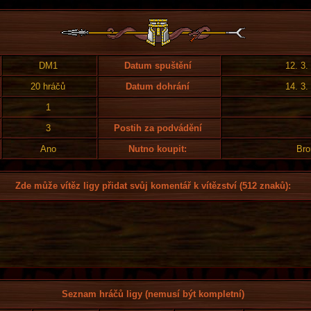
DM1
Datum spuštění
12. 3.
20 hráčů
Datum dohrání
14. 3.
1
3
Postih za podvádění
Ano
Nutno koupit:
Bro
Zde může vítěz ligy přidat svůj komentář k vítězství (512 znaků):
Seznam hráčů ligy (nemusí být kompletní)