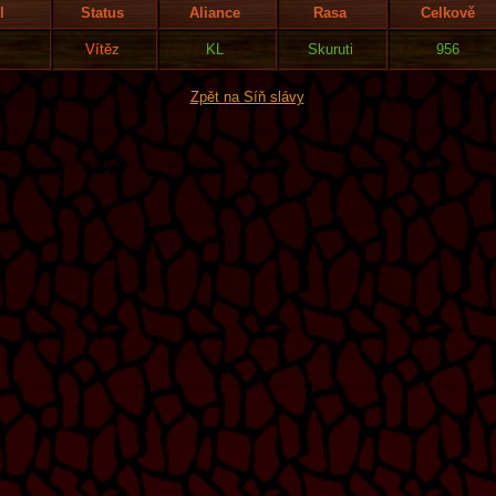
l
Status
Aliance
Rasa
Celkově
Vítěz
KL
Skuruti
956
Zpět na Síň slávy