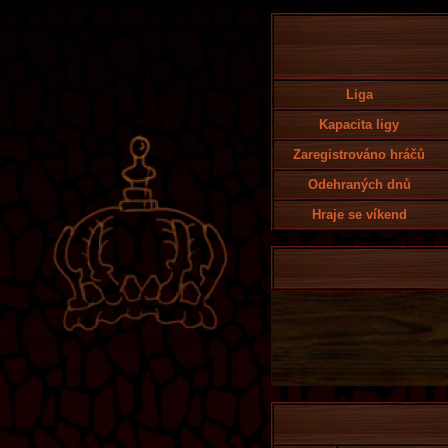
Liga
Kapacita ligy
Zaregistrováno hráčů
Odehraných dnů
Hraje se víkend