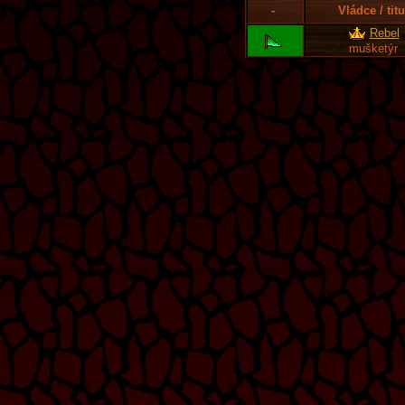
-
Vládce / titu
Rebel
mušketýr