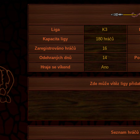
Liga
K3
Kapacita ligy
180 hráčů
Zaregistrováno hráčů
16
Odehraných dnů
14
Po
Hraje se víkend
Ano
Zde může vítěz ligy přidat
Seznam hráčů l