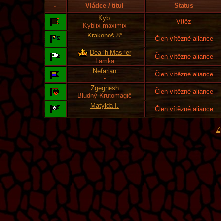
-
Vládce / titul
Status
Kybl
Vítěz
Kyblix maximix
Krakonoš 8°
Člen vítězné aliance
-
Đea†h Mas†er
Člen vítězné aliance
Lamka
Nefarian
Člen vítězné aliance
-
Zgegnesh
Člen vítězné aliance
Bludný Krutomagič
Matylda I.
Člen vítězné aliance
-
Z