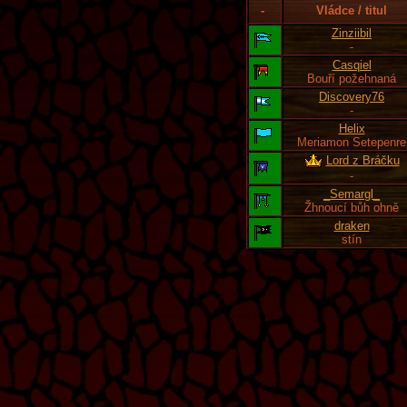
-
Vládce / titul
Zinziibil
-
Casqiel
Bouří požehnaná
Discovery76
-
Helix
Meriamon Setepenre
Lord z Bráčku
-
_Semargl_
Žhnoucí bůh ohně
draken
stín