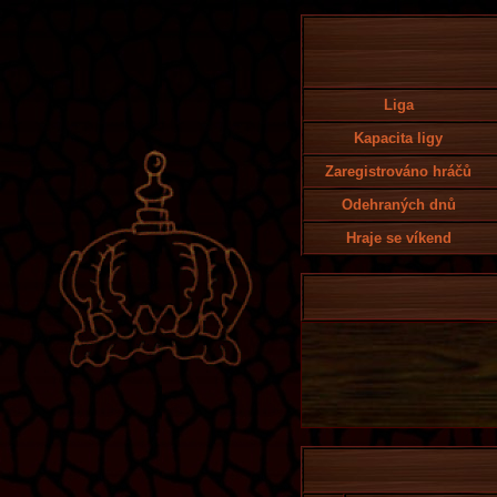
Liga
Kapacita ligy
Zaregistrováno hráčů
Odehraných dnů
Hraje se víkend