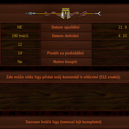
NE
Datum spuštění
21. 9.
180 hráčů
Datum dohrání
4. 10.
12
14
Postih za podvádění
Ne
Nutno koupit:
Zde může vítěz ligy přidat svůj komentář k vítězství (512 znaků):
Seznam hráčů ligy (nemusí být kompletní)