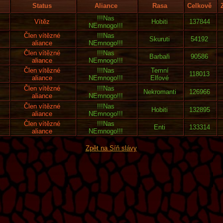
Status
Aliance
Rasa
Celkově
!!!Nas
Vítěz
Hobiti
137844
NEmnogo!!!
Člen vítězné
!!!Nas
Skuruti
54192
aliance
NEmnogo!!!
Člen vítězné
!!!Nas
Barbaři
90586
aliance
NEmnogo!!!
Člen vítězné
!!!Nas
Temní
118013
aliance
NEmnogo!!!
Elfové
Člen vítězné
!!!Nas
Nekromanti
126966
aliance
NEmnogo!!!
Člen vítězné
!!!Nas
Hobiti
132895
aliance
NEmnogo!!!
Člen vítězné
!!!Nas
Enti
133314
aliance
NEmnogo!!!
Zpět na Síň slávy