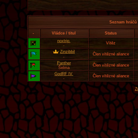
Seznam hráčů l
-
Vládce / titul
Status
noxtrip.
Vítěz
-
Zinzibbil
Člen vítězné aliance
-
Panther
Člen vítězné aliance
Šelma
GodRF IV.
Člen vítězné aliance
-
Z