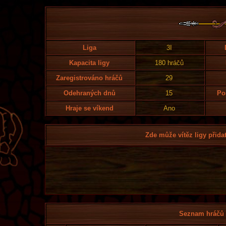
Liga
3I
Kapacita ligy
180 hráčů
Zaregistrováno hráčů
29
Odehraných dnů
15
Po
Hraje se víkend
Ano
Zde může vítěz ligy přidat
Seznam hráčů l