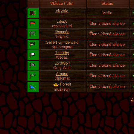
-
Vládce / titul
Status
xKyblx
Vítěz
-
zderA
Člen vítězné aliance
osvoboditel
Jhonaán
Člen vítězné aliance
krajník
Gellert Grindelwald
Člen vítězné aliance
Nurmengard
Timothy
Člen vítězné aliance
Wocas
LordWolf
Člen vítězné aliance
Grey Wolf
Armion
Člen vítězné aliance
Diplomat
Forest
Člen vítězné aliance
mušketýr
Z