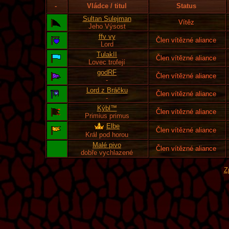
-
Vládce / titul
Status
Sultan Sulejman
Vítěz
Jeho Výsost
ffv vy
Člen vítězné aliance
Lord
TulakII
Člen vítězné aliance
Lovec trofejí
godRF
Člen vítězné aliance
-
Lord z Bráčku
Člen vítězné aliance
-
Kýbl™
Člen vítězné aliance
Primius primus
Elbe
Člen vítězné aliance
Král pod horou
Malé pivo
Člen vítězné aliance
dobře vychlazené
Z