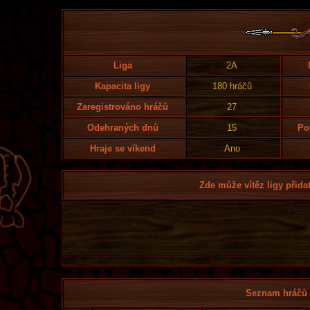
Liga
2A
Kapacita ligy
180 hráčů
Zaregistrováno hráčů
27
Odehraných dnů
15
Po
Hraje se víkend
Ano
Zde může vítěz ligy přidat
Seznam hráčů l