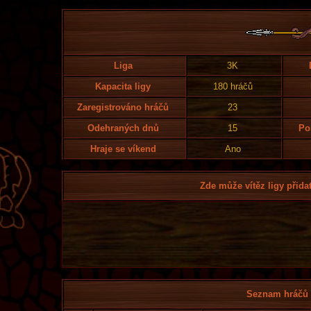
Liga
3K
Kapacita ligy
180 hráčů
Zaregistrováno hráčů
23
Odehraných dnů
15
Po
Hraje se víkend
Ano
Zde může vítěz ligy přidat
Seznam hráčů l