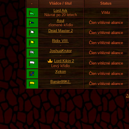
-
Vládce / titul
Status
Lord Ark
Vítěz
Návrat po 20 letech
Asul
Člen vítězné aliance
zlomené křídlo
Dead Master 2
Člen vítězné aliance
-
Ridix VIII.
Člen vítězné aliance
-
JoshuaKrutor
Člen vítězné aliance
-
Lord Kikin 2
Člen vítězné aliance
Levý křídlo
Xykon
Člen vítězné aliance
-
Banán99Kč.
Člen vítězné aliance
-
Z