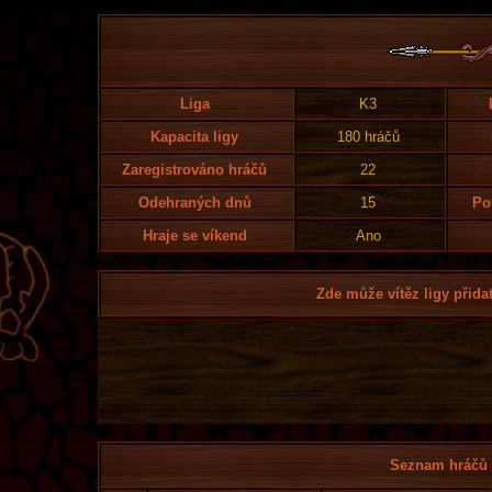
Liga
K3
Kapacita ligy
180 hráčů
Zaregistrováno hráčů
22
Odehraných dnů
15
Po
Hraje se víkend
Ano
Zde může vítěz ligy přidat
Seznam hráčů l