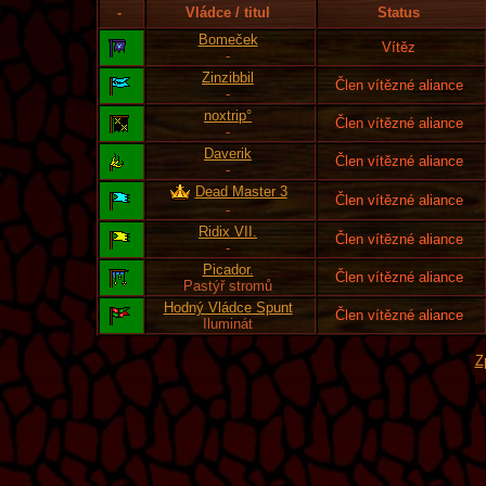
-
Vládce / titul
Status
Bomeček
Vítěz
-
Zinzibbil
Člen vítězné aliance
-
noxtrip°
Člen vítězné aliance
-
Daverik
Člen vítězné aliance
-
Dead Master 3
Člen vítězné aliance
-
Ridix VII.
Člen vítězné aliance
-
Picador.
Člen vítězné aliance
Pastýř stromů
Hodný Vládce Spunt
Člen vítězné aliance
Iluminát
Z