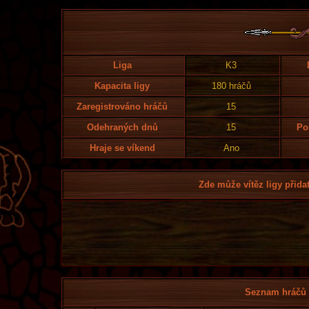
Liga
K3
Kapacita ligy
180 hráčů
Zaregistrováno hráčů
15
Odehraných dnů
15
Po
Hraje se víkend
Ano
Zde může vítěz ligy přidat
Seznam hráčů l