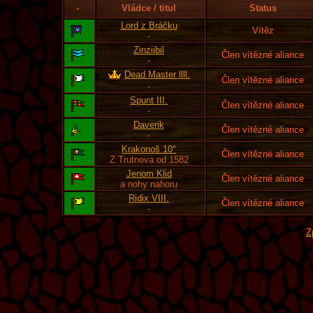
-
Vládce / titul
Status
Lord z Bráčku
Vítěz
-
Zinziibil
Člen vítězné aliance
-
Dead Master llll.
Člen vítězné aliance
-
Spunt III.
Člen vítězné aliance
-
Daverik
Člen vítězné aliance
-
Krakonoš 10°
Člen vítězné aliance
Z Trutnova od 1582
Jenom Klid
Člen vítězné aliance
a nohy nahoru
Ridix VIII.
Člen vítězné aliance
-
Z