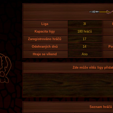
Liga
3I
Kapacita ligy
180 hráčů
Zaregistrováno hráčů
17
Odehraných dnů
14
Po
Hraje se víkend
Ano
Zde může vítěz ligy přidat
Seznam hráčů l