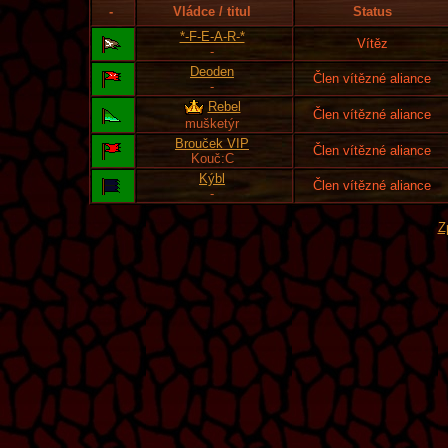
-
Vládce / titul
Status
*-F-E-A-R-*
Vítěz
-
Deoden
Člen vítězné aliance
-
Rebel
Člen vítězné aliance
mušketýr
Brouček VIP
Člen vítězné aliance
Kouč:C
Kýbl
Člen vítězné aliance
-
Z