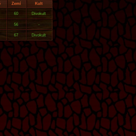
ě
Zemí
Kult
60
Divokult
56
-
67
Divokult