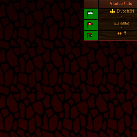
-
Vládce / titul
Divoch3N
-
snipercz
-
eellff
-