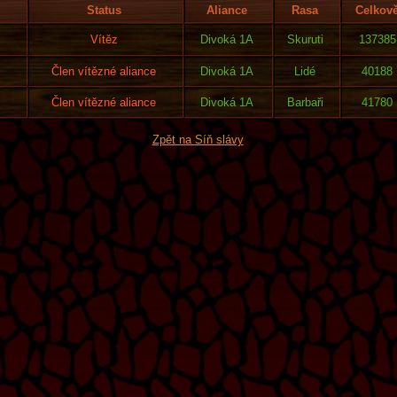
Status
Aliance
Rasa
Celkov
Vítěz
Divoká 1A
Skuruti
137385
Člen vítězné aliance
Divoká 1A
Lidé
40188
Člen vítězné aliance
Divoká 1A
Barbaři
41780
Zpět na Síň slávy