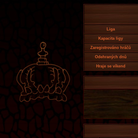
Liga
Kapacita ligy
Zaregistrováno hráčů
Odehraných dnů
Hraje se víkend