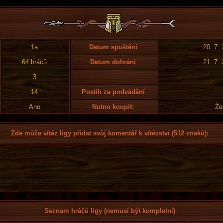
1a
Datum spuštění
20. 7.
64 hráčů
Datum dohrání
21. 7.
3
14
Postih za podvádění
Ano
Nutno koupit:
Že
Zde může vítěz ligy přidat svůj komentář k vítězství (512 znaků):
Seznam hráčů ligy (nemusí být kompletní)