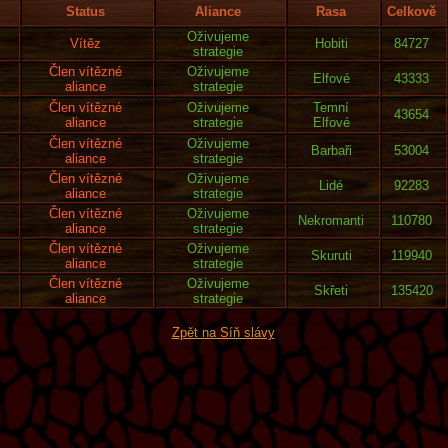
Status
Aliance
Rasa
Celkově
Oživujeme
Vítěz
Hobiti
84727
strategie
Člen vítězné
Oživujeme
Elfové
43333
aliance
strategie
Člen vítězné
Oživujeme
Temní
43654
aliance
strategie
Elfové
Člen vítězné
Oživujeme
Barbaři
53004
aliance
strategie
Člen vítězné
Oživujeme
Lidé
92283
aliance
strategie
Člen vítězné
Oživujeme
Nekromanti
110780
aliance
strategie
Člen vítězné
Oživujeme
Skuruti
119940
aliance
strategie
Člen vítězné
Oživujeme
Skřeti
135420
aliance
strategie
Zpět na Síň slávy