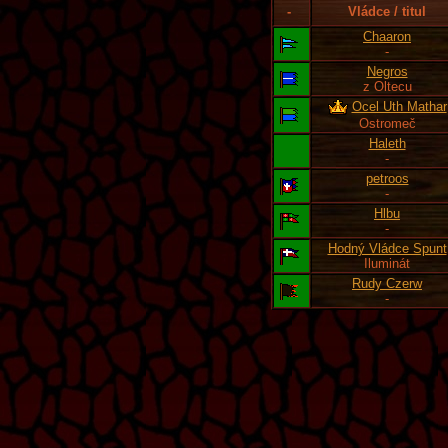
-
Vládce / titul
Chaaron
-
Negros
z Oltecu
Ocel Uth Mathar
Ostromeč
Haleth
-
petroos
-
Hlbu
-
Hodný Vládce Spunt
Iluminát
Rudy Czerw
-