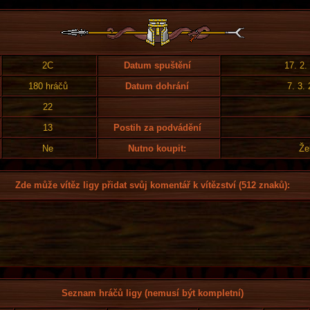
2C
Datum spuštění
17. 2.
180 hráčů
Datum dohrání
7. 3.
22
13
Postih za podvádění
Ne
Nutno koupit:
Že
Zde může vítěz ligy přidat svůj komentář k vítězství (512 znaků):
Seznam hráčů ligy (nemusí být kompletní)