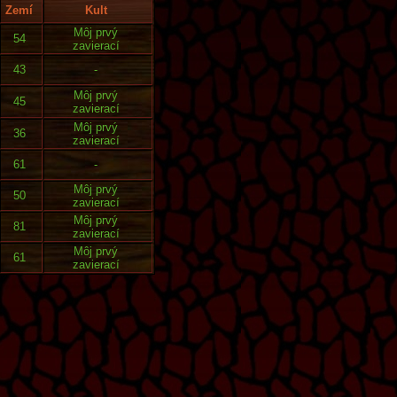
Zemí
Kult
Môj prvý
54
zavierací
43
-
Môj prvý
45
zavierací
Môj prvý
36
zavierací
61
-
Môj prvý
50
zavierací
Môj prvý
81
zavierací
Môj prvý
61
zavierací