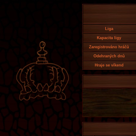
Liga
Kapacita ligy
Zaregistrováno hráčů
Odehraných dnů
Hraje se víkend