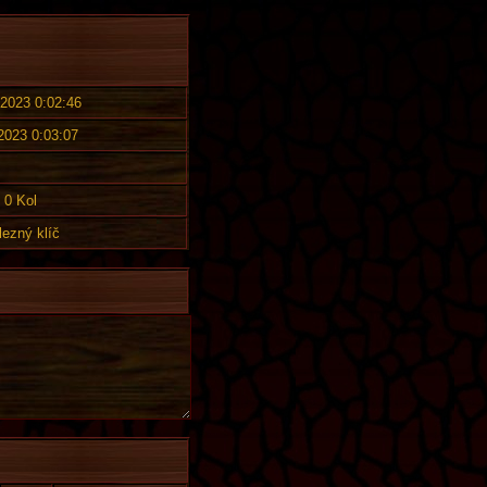
 2023 0:02:46
 2023 0:03:07
0 Kol
lezný klíč