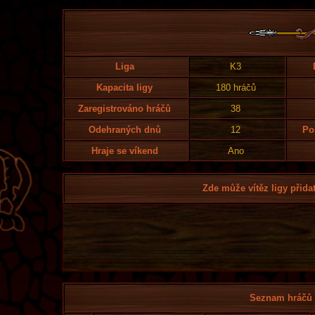
Liga
K3
Kapacita ligy
180 hráčů
Zaregistrováno hráčů
38
Odehraných dnů
12
Po
Hraje se víkend
Ano
Zde může vítěz ligy přidat
Seznam hráčů l