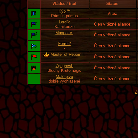
-
Vládce / titul
Status
Kýbl™
Vítěz
Primius primus
Lordík
Člen vítězné aliance
Kamikadze
Maxpol V.
Člen vítězné aliance
-
Ferrer2
Člen vítězné aliance
-
Master of Reborn ll.
Člen vítězné aliance
-
Zgegnesh
Člen vítězné aliance
Bludný Krutomagič
Malé pivo
Člen vítězné aliance
dobře vychlazené
Z