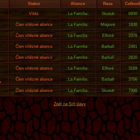
Status
Aliance
Rasa
Celkov
Vítěz
.:La Família:.
Skuruti
6930
Člen vítězné aliance
.:La Família:.
Mágové
1938
Člen vítězné aliance
.:La Família:.
Elfové
2378
Člen vítězné aliance
.:La Família:.
Barbaři
2481
Člen vítězné aliance
.:La Família:.
Barbaři
2820
Člen vítězné aliance
.:La Família:.
Elfové
3169
Člen vítězné aliance
.:La Família:.
Barbaři
3756
a
Člen vítězné aliance
.:La Família:.
Skuruti
7998
Zpět na Síň slávy