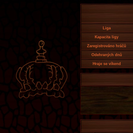
Liga
Kapacita ligy
Zaregistrováno hráčů
Odehraných dnů
Hraje se víkend