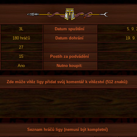
3L
Datum spuštění
5. 9.
180 hráčů
Datum dohrání
19. 9.
27
15
Postih za podvádění
Ano
Nutno koupit:
Zde může vítěz ligy přidat svůj komentář k vítězství (512 znaků):
Seznam hráčů ligy (nemusí být kompletní)