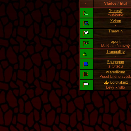
-
Vládce / titul
*Forest*
mušketýr
Xykon
-
Therwiin
-
Spunt
Malý ale šikovný
Tranquillity
-
Spugagan
z Oltecu
wiaredikum
Posel bílého světl
LordKikin1
Levý křídlo