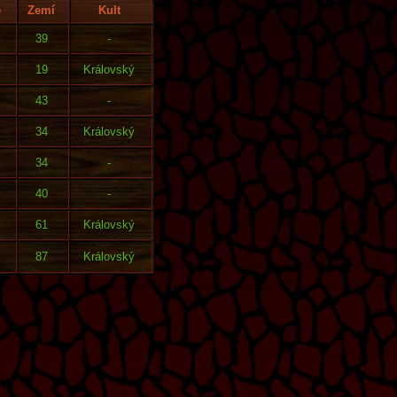
ě
Zemí
Kult
39
-
19
Královský
43
-
34
Královský
34
-
40
-
61
Královský
87
Královský