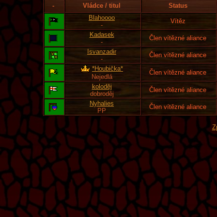
-
Vládce / titul
Status
Blahoooo
Vítěz
-
Kadasek
Člen vítězné aliance
-
Isvanzadir
Člen vítězné aliance
-
*Houbička*
Člen vítězné aliance
Nejedlá
koloděj
Člen vítězné aliance
dobroděj
Nyhalies
Člen vítězné aliance
PP
Z