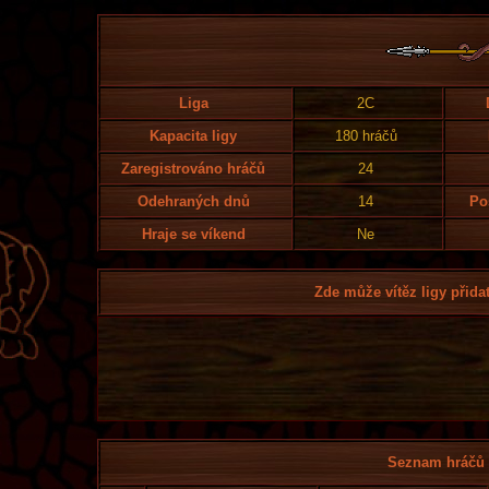
Liga
2C
Kapacita ligy
180 hráčů
Zaregistrováno hráčů
24
Odehraných dnů
14
Po
Hraje se víkend
Ne
Zde může vítěz ligy přidat
Seznam hráčů l