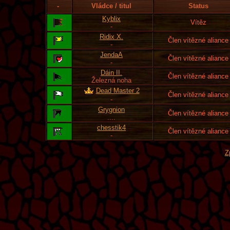
-
Vládce / titul
Status
Kyblix
Vítěz
-
Ridix X.
Člen vítězné aliance
-
JendaA
Člen vítězné aliance
-
Dáin II.
Člen vítězné aliance
Železná noha
Dead Master 2
Člen vítězné aliance
-
Grygnion
Člen vítězné aliance
....
chesstik4
Člen vítězné aliance
-
Z