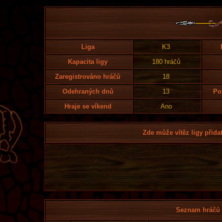
Liga
K3
Kapacita ligy
180 hráčů
Zaregistrováno hráčů
18
Odehraných dnů
13
Po
Hraje se víkend
Ano
Zde může vítěz ligy přidat
Seznam hráčů l