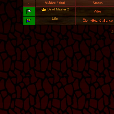
-
Vládce / titul
Status
Dead Master 2
Vítěz
-
Ufîn
Člen vítězné aliance
-
Z