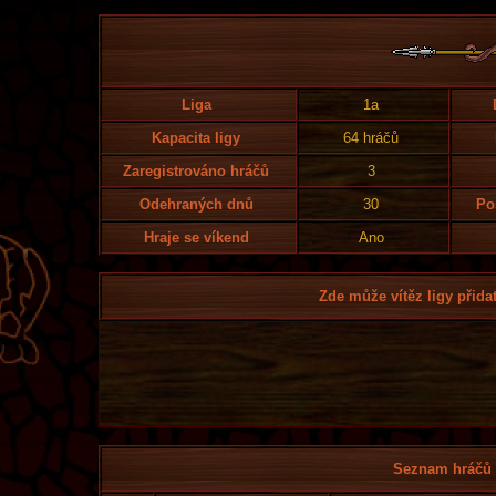
Liga
1a
Kapacita ligy
64 hráčů
Zaregistrováno hráčů
3
Odehraných dnů
30
Po
Hraje se víkend
Ano
Zde může vítěz ligy přidat
Seznam hráčů l