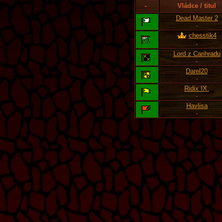
-
Vládce / titul
Dead Master 2
-
chesstik4
-
Lord z Carihradu
-
Darel20
-
Ridix IX.
-
Havlisa
-