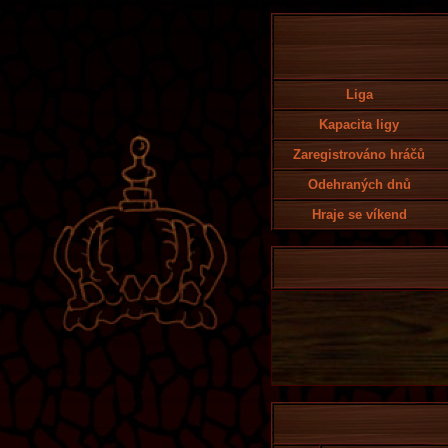
Liga
Kapacita ligy
Zaregistrováno hráčů
Odehraných dnů
Hraje se víkend