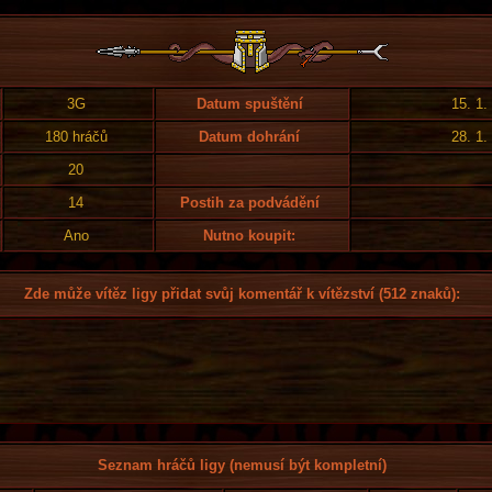
3G
Datum spuštění
15. 1.
180 hráčů
Datum dohrání
28. 1.
20
14
Postih za podvádění
Ano
Nutno koupit:
Zde může vítěz ligy přidat svůj komentář k vítězství (512 znaků):
Seznam hráčů ligy (nemusí být kompletní)