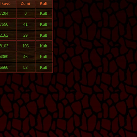
lkově
Zemí
Kult
7284
8
Kult
7556
41
Kult
2162
29
Kult
8103
106
Kult
4369
46
Kult
6666
52
Kult