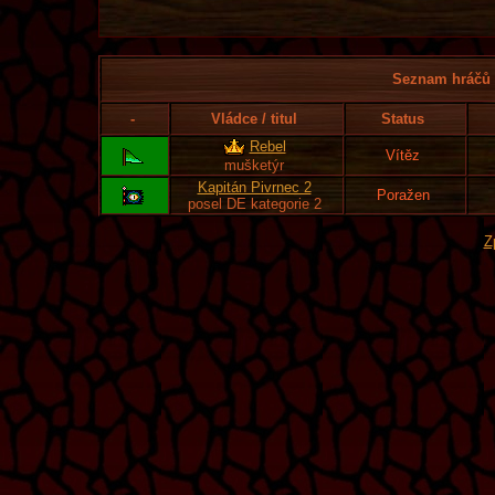
Seznam hráčů l
-
Vládce / titul
Status
Rebel
Vítěz
mušketýr
Kapitán Pivrnec 2
Poražen
posel DE kategorie 2
Z