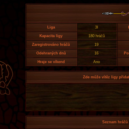
Liga
3I
Kapacita ligy
180 hráčů
Zaregistrováno hráčů
19
Odehraných dnů
16
Po
Hraje se víkend
Ano
Zde může vítěz ligy přidat
Seznam hráčů l