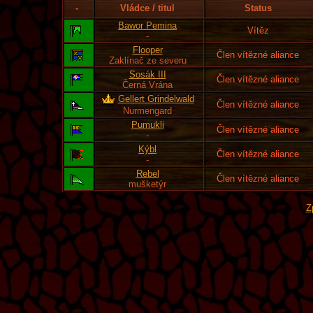
-
Vládce / titul
Status
Bawor Pemina
Vítěz
-
Flooper
Člen vítězné aliance
Zaklínač ze severu
Sosák III
Člen vítězné aliance
Černá Vrána
Gellert Grindelwald
Člen vítězné aliance
Nurmengard
Pumukli
Člen vítězné aliance
-
Kýbl
Člen vítězné aliance
-
Rebel
Člen vítězné aliance
mušketýr
Z