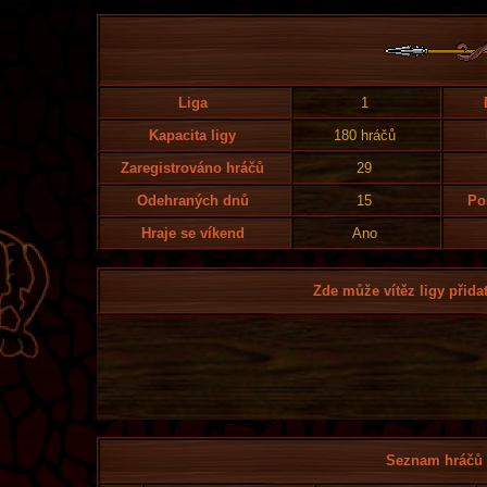
Liga
1
Kapacita ligy
180 hráčů
Zaregistrováno hráčů
29
Odehraných dnů
15
Po
Hraje se víkend
Ano
Zde může vítěz ligy přidat
Seznam hráčů l