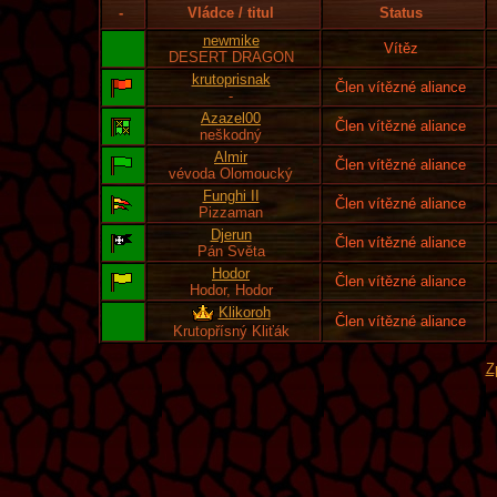
-
Vládce / titul
Status
newmike
Vítěz
DESERT DRAGON
krutoprisnak
Člen vítězné aliance
-
Azazel00
Člen vítězné aliance
neškodný
Almir
Člen vítězné aliance
vévoda Olomoucký
Funghi II
Člen vítězné aliance
Pizzaman
Djerun
Člen vítězné aliance
Pán Světa
Hodor
Člen vítězné aliance
Hodor, Hodor
Klikoroh
Člen vítězné aliance
Krutopřísný Kliťák
Z