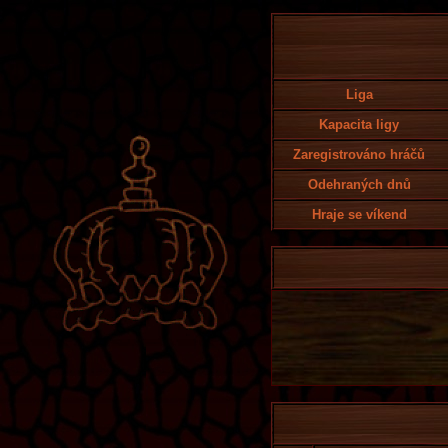
Liga
Kapacita ligy
Zaregistrováno hráčů
Odehraných dnů
Hraje se víkend