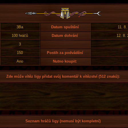
3Ba
Datum spuštění
11. 8.
100 hráčů
Datum dohrání
12. 8.
3
150
Postih za podvádění
Ano
Nutno koupit:
Zde může vítěz ligy přidat svůj komentář k vítězství (512 znaků):
Seznam hráčů ligy (nemusí být kompletní)