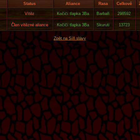
Status
Aliance
Rasa
Celkově
Vítěz
Kočičí tlapka 3Ba
Barbaři
298592
Člen vítězné aliance
Kočičí tlapka 3Ba
Skuruti
13723
Zpět na Síň slávy