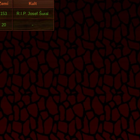
Zemí
Kult
153
R.I.P. Josef Šural
20
-