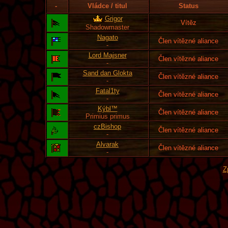
-
Vládce / titul
Status
Grigor
Vítěz
Shadowmaster
Nagato
Člen vítězné aliance
-
Lord Majsner
Člen vítězné aliance
-
Sand dan Glokta
Člen vítězné aliance
-
Fatal1ty
Člen vítězné aliance
-
Kýbl™
Člen vítězné aliance
Primius primus
czBishop
Člen vítězné aliance
-
Alvarak
Člen vítězné aliance
-
Z