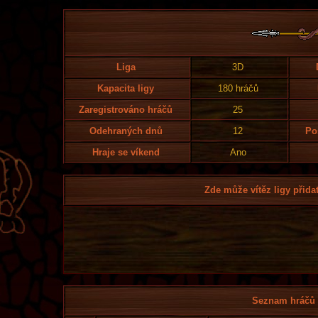
Liga
3D
Kapacita ligy
180 hráčů
Zaregistrováno hráčů
25
Odehraných dnů
12
Po
Hraje se víkend
Ano
Zde může vítěz ligy přidat
Seznam hráčů l