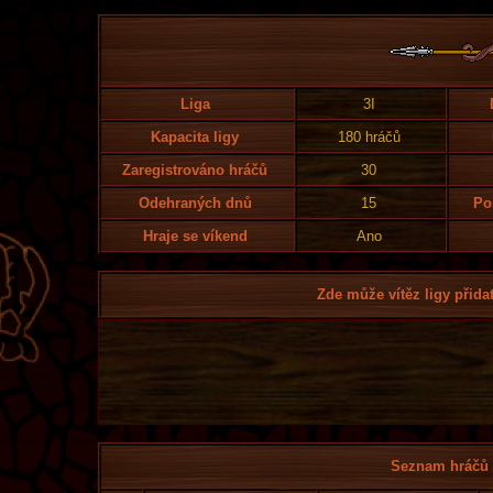
Liga
3I
Kapacita ligy
180 hráčů
Zaregistrováno hráčů
30
Odehraných dnů
15
Po
Hraje se víkend
Ano
Zde může vítěz ligy přidat
Seznam hráčů l