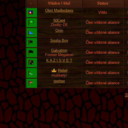
-
Vládce / titul
Status
Oleri Madlesberg
Vítěz
-
50Cent
Člen vítězné aliance
Zloděj~DE
Oriin
Člen vítězné aliance
-
Soulja Boy
Člen vítězné aliance
-
Galvatron
Člen vítězné aliance
Former Megatron
K A Z I S V E T
Člen vítězné aliance
-
Rebel
Člen vítězné aliance
mušketýr
teehee
Člen vítězné aliance
-
Z