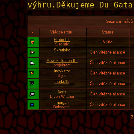
Seznam hráčů l
-
Vládce / titul
Status
Hrabě III.
Vítěz
Šlechtic
Skřetisko
Člen vítězné aliance
-
Mowuki Sairon III.
Člen vítězné aliance
projektant
Indykator
Člen vítězné aliance
Bijec
marko13
Člen vítězné aliance
-
Aeris
Člen vítězné aliance
Elven Witcher
morgan
Člen vítězné aliance
Dobyvatel
Z