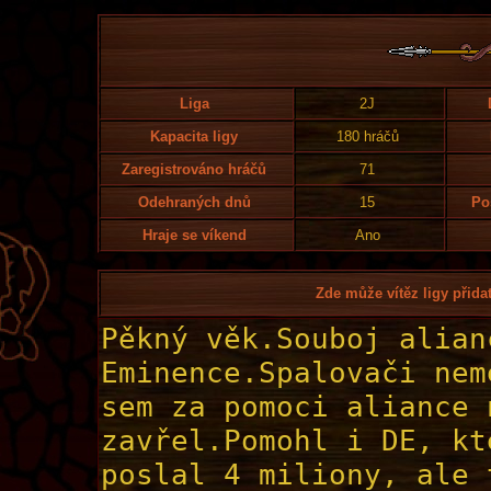
Liga
2J
Kapacita ligy
180 hráčů
Zaregistrováno hráčů
71
Odehraných dnů
15
Po
Hraje se víkend
Ano
Zde může vítěz ligy přidat