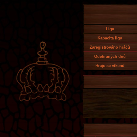
Liga
Kapacita ligy
Zaregistrováno hráčů
Odehraných dnů
Hraje se víkend