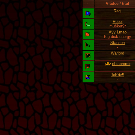
-
Vládce / titul
Ragi
-
Rebel
mušketýr
Ayy Lmao
Big dick energy
Stanson
-
Warlord
-
chrabromir
-
JaKriv5
-