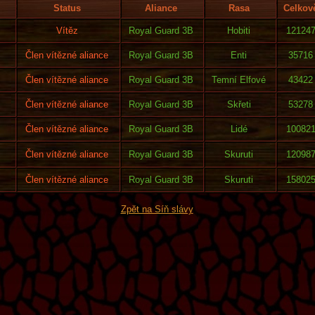
Status
Aliance
Rasa
Celkov
Vítěz
Royal Guard 3B
Hobiti
12124
Člen vítězné aliance
Royal Guard 3B
Enti
35716
Člen vítězné aliance
Royal Guard 3B
Temní Elfové
43422
Člen vítězné aliance
Royal Guard 3B
Skřeti
53278
Člen vítězné aliance
Royal Guard 3B
Lidé
10082
Člen vítězné aliance
Royal Guard 3B
Skuruti
12098
Člen vítězné aliance
Royal Guard 3B
Skuruti
15802
Zpět na Síň slávy