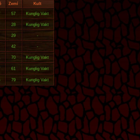
ě
Zemí
Kult
7
57
Kunglig Vakt
28
Kunglig Vakt
29
-
42
-
1
70
Kunglig Vakt
7
61
Kunglig Vakt
5
79
Kunglig Vakt