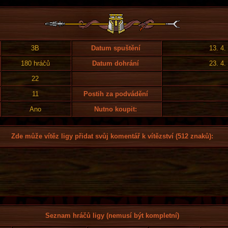
3B
Datum spuštění
13. 4.
180 hráčů
Datum dohrání
23. 4.
22
11
Postih za podvádění
Ano
Nutno koupit:
Zde může vítěz ligy přidat svůj komentář k vítězství (512 znaků):
Seznam hráčů ligy (nemusí být kompletní)