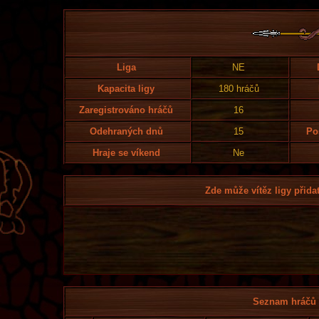
Liga
NE
Kapacita ligy
180 hráčů
Zaregistrováno hráčů
16
Odehraných dnů
15
Po
Hraje se víkend
Ne
Zde může vítěz ligy přidat
Seznam hráčů l