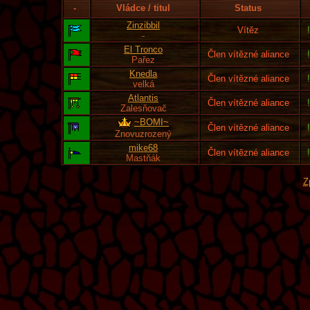
-
Vládce / titul
Status
Zinzibbil
Vítěz
-
El Tronco
Člen vítězné aliance
Pařez
Knedla
Člen vítězné aliance
velká
Atlantis
Člen vítězné aliance
Zalesňovač
~BOMI~
Člen vítězné aliance
Znovuzrozený
mike68
Člen vítězné aliance
Mastňák
Z