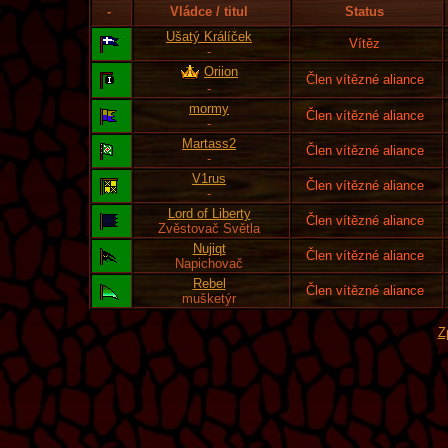
-
Vládce / titul
Status
Ušatý Králíček
Vítěz
-
Oriion
Člen vítězné aliance
-
mormy
Člen vítězné aliance
-
Martass2
Člen vítězné aliance
-
V1rus
Člen vítězné aliance
-
Lord of Liberty
Člen vítězné aliance
Zvěstovač Světla
Nujiqt
Člen vítězné aliance
Napichovač
Rebel
Člen vítězné aliance
mušketýr
Z