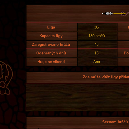
Liga
3G
Kapacita ligy
180 hráčů
Zaregistrováno hráčů
45
Odehraných dnů
13
Po
Hraje se víkend
Ano
Zde může vítěz ligy přidat
Seznam hráčů l