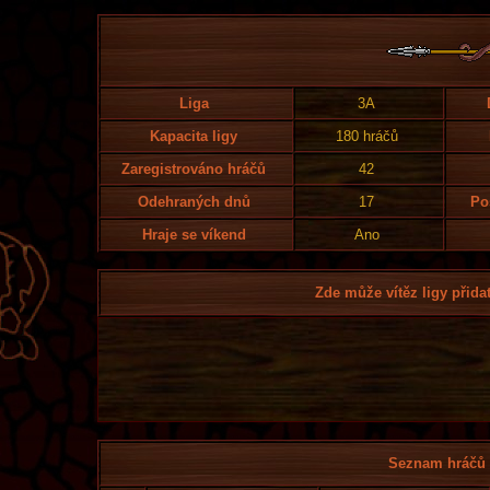
Liga
3A
Kapacita ligy
180 hráčů
Zaregistrováno hráčů
42
Odehraných dnů
17
Po
Hraje se víkend
Ano
Zde může vítěz ligy přidat
Seznam hráčů l