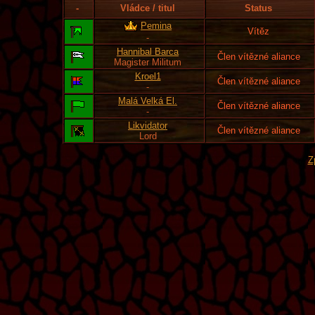
-
Vládce / titul
Status
Pemina
Vítěz
-
Hannibal Barca
Člen vítězné aliance
Magister Militum
Kroel1
Člen vítězné aliance
-
Malá Velká El.
Člen vítězné aliance
-
Likvidator
Člen vítězné aliance
Lord
Z